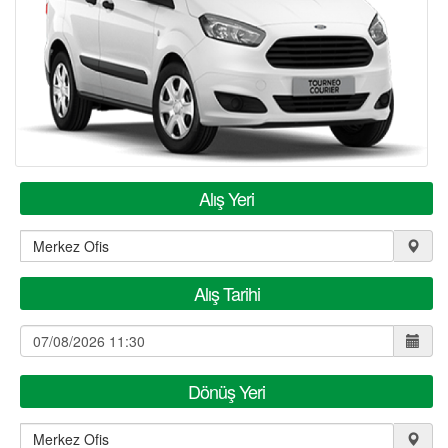
KİRALAMA KOŞULLARI
FİLO KİRALAMA
S.S.S.
İLETİŞİM
Alış Yeri
ÜYE GİRİŞİ / KAYIT
Alış Tarihi
Dönüş Yeri