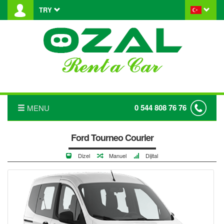
TRY
0 544 808 76 76
MENU
ANASAYFA
Ford Tourneo Courier
Dizel
Manuel
Dijital
HAKKIMIZDA
FİYAT LİSTESİ
TRANSFER